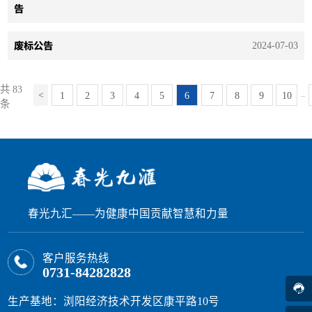
告
废标公告
2024-07-03
共 83
1
2
3
4
5
6
7
8
9
10
...
条
春光九汇——为健康中国贡献智慧和力量
客户服务热线
0731-84282828
生产基地：浏阳经济技术开发区康平路10号