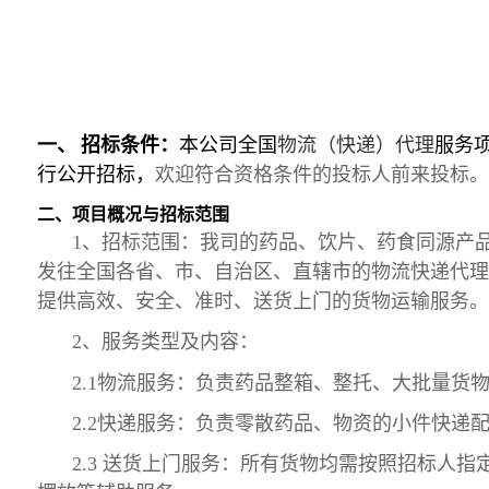
一、
招标条件
：
本
公司
全国
物流（快递）代理
服务
行
公开
招标
，
欢迎符合资格条件的投标人前来投标。
二、
项目概况与招标范围
1、招标范围
：
我司的
药品、
饮片
、
药食同源产
发往全国各省、市、自治区、直辖市的物流快递代理
提供高效、安全、准时
、送货上门
的货物运输服务。
2、
服务类型及内容
：
2.1
物流服务：负责药品整箱、整托、大批量货
2.2快递服务：负责零散药品、物资的小件快递
2.3 送货上门服务：所有货物均需按照招标人