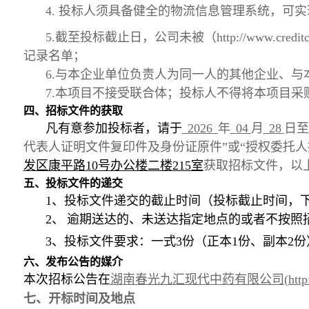
4. 投标人须具备健全的物流信息管理系统，
5
.截至投标截止日，公司未被（http://www.c
记录名单；
6
.与本企业单位负责人为同一人的其他企业、
7
.本项目不接受联合体
；
投标人不得将本项目采
四、
招标文件的获取
凡有意参加投标者，请于
2026
年
04
月
28
日至
代表人证明文件复印件及身份证原件”或“授权委托
发区康平路
10号
办公楼二楼
215室
获取招标文件，以
五、
投标文件的递交
1、
投标文件递交的截止时间（投标截止时间，
2、
逾期送达的、未送达指定地点的或者不按照
3
、
投标文件要求：一式
3
份（正本
1份、副本
2
份
六、
发布公告的媒介
本次招标公告在
湖南春光九汇现代中药有限公司
(ht
七、
开标时间及地点