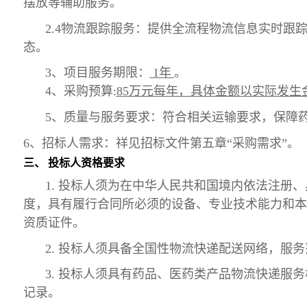
摆放等辅助服务。
2.4物流跟踪服务：提供全流程物流信息实时
态。
3、
项目
服务期限
：
1
年
。
4、
采购预算
:
85万元每年，具体金额以实际发生
5、质量与服务要求：
符合相关运输要求，保障
6、
招标人需求
：
祥见招标文件第五章
“采购需求”。
三、
投标人资格要求
1. 投标人须为在中华人民共和国境内依法注册
度，具有履行合同所必须的设备
、
专业技术能力
和
本
资质证件。
2. 投标人须具备全国性物流快递配送网络，
3. 投标人须具有药品、医药类产品物流快递服
记录。