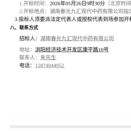
1.
开标时间：
202
6
年
0
5
月
26
日
9
时
30
分
（北京时
2.
开标地点：
湖南春光九汇现代中药有限公司指
3.投标人须委派法定代表人或授权代表到场参加开
八、
联系方式
招标人：
湖南春光九汇现代中药有限公司
地址：
浏阳经济技术开发区康平路
10号
联系人：
朱
先生
电话：
15874044952