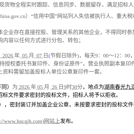
可实现货物全程实时跟踪、信息同步、数据留存，满足招标
reditchina.gov.cn）“信用中国”网站列入失信被执
与本企业存在直接控股、管理关系的其他企业，不得同时参
购内容以任何方式进行分包、转包；
2026
年
05
月
07
日
(
节假日除外
)，每天9：00～1
2
：
0
0
人持授权委托书复印件、身份证原件”，营业执照副本复印
上资料需留加盖投标人单位公章复印件一套。
下同）
为
2026
年
05
月
26
日
9
时
30
分
，地点为
湖南春光九
招标文件要求密封的投标文件，招标人将予以拒收。
），密封装订并加盖企业公章，未按要求密封的投标文件
tp://www.hncgjh.com)网站上
发布。