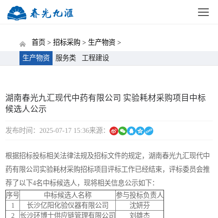
网站首页
公司概况
新闻中心
党建动态
招标
首页 >
招标采购 >
生产物资 >
生产物资
服务类
工程建设
湖南春光九汇现代中药有限公司 实验耗材采购项目中标
候选人公示
发布时间：2025-07-17 15:36
来源：
根据招标投标相关法律法规及招标文件的规定，湖南春光九汇现代中
药有限公司实验耗材采购招标项目评标工作已经结束，评标委员会推
荐了以下4名中标候选人，现将相关信息公示如下：
序号
中标候选人名称
参与投标负责人
1
长沙亿阳化验仪器有限公司
沈妍芬
2
长沙环博士供应链管理有限公司
刘雄杰