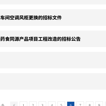
片车间空调风柜更换的招标文件
品药食同源产品项目工程改造的招标公告
1
2
3
4
5
6
7
8
9
9 条